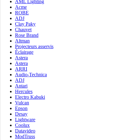
AML Lighting
Acme
ROBE
ADJ
Clay Paky
Chauvet
Rose Brand
Altman
Projecteurs asservis
Éclairage
Astera
Astera
ARRI
Audio-Technica
ADJ
Antari
Hercules
Electro Kabuki
Vulcan
Epson
Desay
Lightware
Coolux
Datavideo
ModTruss