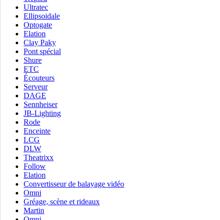
Ultratec
Ellipsoidale
Optogate
Elation
Clay Paky
Pont spécial
Shure
ETC
Écouteurs
Serveur
DAGE
Sennheiser
JB-Lighting
Rode
Enceinte
LCG
DLW
Theatrixx
Follow
Elation
Convertisseur de balayage vidéo
Omni
Gréage, scène et rideaux
Martin
Omni