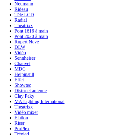
Neumann
Rideau
Télé LCD
Radial
Theatrixx
Pont 1616 à main
Pont 2020 à main
Rupert Neve
DLW
Vidéo
Sennheiser
Chauvet
MDG
Helpinstill
Effet
Showtec
Distro et antenne
Clay Paky
MA Lighting International
Theatrixx
Vidéo mixer
Elation
Riser
ProPlex
Trépied