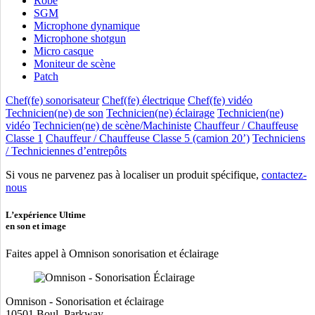
Robe
SGM
Microphone dynamique
Microphone shotgun
Micro casque
Moniteur de scène
Patch
Chef(fe) sonorisateur
Chef(fe) électrique
Chef(fe) vidéo
Technicien(ne) de son
Technicien(ne) éclairage
Technicien(ne)
vidéo
Technicien(ne) de scène/Machiniste
Chauffeur / Chauffeuse
Classe 1
Chauffeur / Chauffeuse Classe 5 (camion 20’)
Techniciens
/ Techniciennes d’entrepôts
Si vous ne parvenez pas à localiser un produit spécifique,
contactez-
nous
L’expérience Ultime
en son et image
Faites appel à Omnison sonorisation et éclairage
Omnison - Sonorisation et éclairage
10501 Boul. Parkway,