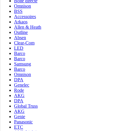
Boîte directe
Omnison
BSS
Accessoires
Arkaos
Allen & Heath
Outline
Absen
Clear-Com
LED
Barco
Barco
Samsung
Barco
Omnison
DPA
Genelec
Rode
AKG
DPA
Global Truss
AKG
Genie
Panasonic
ETC