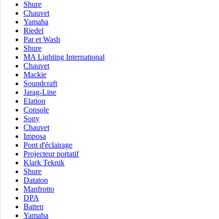
Shure
Chauvet
Yamaha
Riedel
Par et Wash
Shure
MA Lighting International
Chauvet
Mackie
Soundcraft
Jarag-Line
Elation
Console
Sony
Chauvet
Imposa
Pont d'éclairage
Projecteur portatif
Klark Teknik
Shure
Dataton
Manfrotto
DPA
Batten
Yamaha