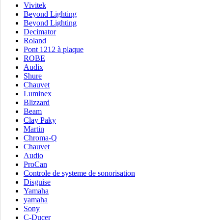
Vivitek
Beyond Lighting
Beyond Lighting
Decimator
Roland
Pont 1212 à plaque
ROBE
Audix
Shure
Chauvet
Luminex
Blizzard
Beam
Clay Paky
Martin
Chroma-Q
Chauvet
Audio
ProCan
Controle de systeme de sonorisation
Disguise
Yamaha
yamaha
Sony
C-Ducer