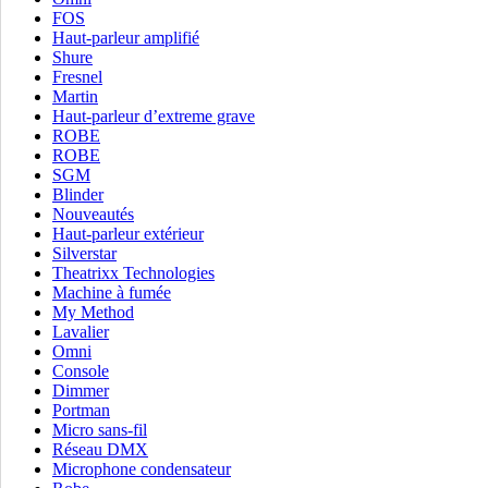
FOS
Haut-parleur amplifié
Shure
Fresnel
Martin
Haut-parleur d’extreme grave
ROBE
ROBE
SGM
Blinder
Nouveautés
Haut-parleur extérieur
Silverstar
Theatrixx Technologies
Machine à fumée
My Method
Lavalier
Omni
Console
Dimmer
Portman
Micro sans-fil
Réseau DMX
Microphone condensateur