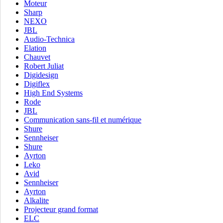
Moteur
Sharp
NEXO
JBL
Audio-Technica
Elation
Chauvet
Robert Juliat
Digidesign
Digiflex
High End Systems
Rode
JBL
Communication sans-fil et numérique
Shure
Sennheiser
Shure
Ayrton
Leko
Avid
Sennheiser
Ayrton
Alkalite
Projecteur grand format
ELC