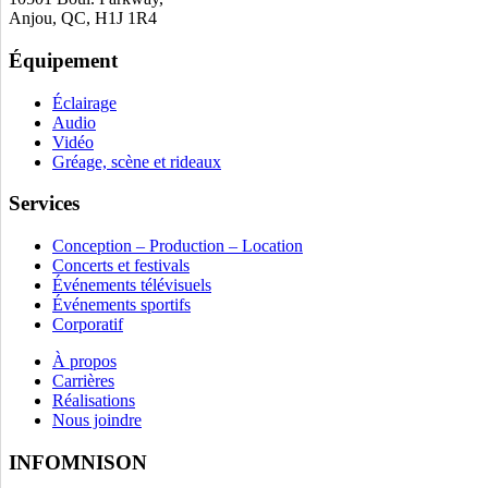
Anjou, QC, H1J 1R4
Équipement
Éclairage
Audio
Vidéo
Gréage, scène et rideaux
Services
Conception – Production – Location
Concerts et festivals
Événements télévisuels
Événements sportifs
Corporatif
À propos
Carrières
Réalisations
Nous joindre
INFOMNISON