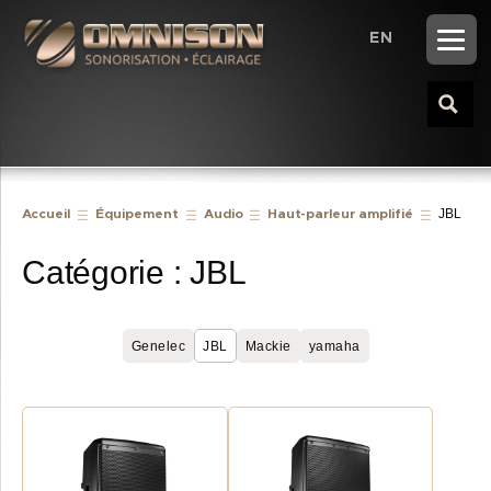
EN
JBL
Accueil
Équipement
Audio
Haut-parleur amplifié
Catégorie :
JBL
Genelec
JBL
Mackie
yamaha