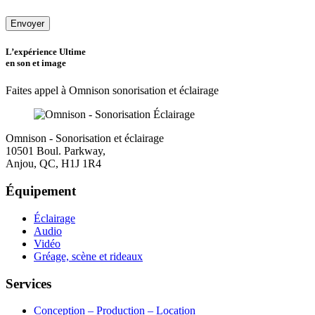
Veuillez
laisser
ce
champ
L’expérience Ultime
vide.
en son et image
Faites appel à Omnison sonorisation et éclairage
Omnison - Sonorisation et éclairage
10501 Boul. Parkway,
Anjou, QC, H1J 1R4
Équipement
Éclairage
Audio
Vidéo
Gréage, scène et rideaux
Services
Conception – Production – Location