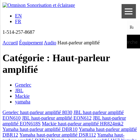
EN
FR
1-514-257-8687
Recherche
Accueil
Équipement
Audio
Haut-parleur amplifié
Catégorie :
Haut-parleur
amplifié
Genelec
JBL
Mackie
yamaha
Genelec haut-parleur amplifié 8030
JBL haut-parleur amplifié
EON610
JBL haut-parleur amplifié EON612
JBL haut-parleur
amplifié EON618S
Mackie haut-parleur amplifié HR824mk2
Yamaha haut-parleur amplifié DBR10
Yamaha haut-parleur amplifié
DBR12
Yamaha haut-parleur amplifié DSR112
Yamaha haut-