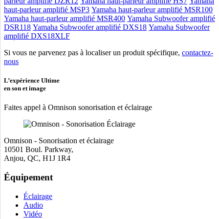
parleur amplifié DZR12
Yamaha haut-parleur amplifié HS7
Yamaha
haut-parleur amplifié MSP3
Yamaha haut-parleur amplifié MSR100
Yamaha haut-parleur amplifié MSR400
Yamaha Subwoofer amplifié
DSR118
Yamaha Subwoofer amplifié DXS18
Yamaha Subwoofer
amplifié DXS18XLF
Si vous ne parvenez pas à localiser un produit spécifique,
contactez-
nous
L’expérience Ultime
en son et image
Faites appel à Omnison sonorisation et éclairage
Omnison - Sonorisation et éclairage
10501 Boul. Parkway,
Anjou, QC, H1J 1R4
Équipement
Éclairage
Audio
Vidéo