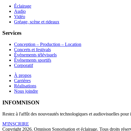
Éclairage
Audio
Vidéo
Gréage, scène et rideaux
Services
Conception – Production – Location
Concerts et festivals
Événements télévisuels
Événements sportifs
Corporatif
À propos
Carrières
Réalisations
Nous joindre
INFOMNISON
Restez à l'affût des nouveautés technologiques et audiovisuelles pour i
M'INSCRIRE
Copyright 2026. Omnison Sonorisation et éclairage. Tous droits réser