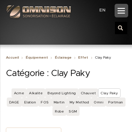
EN
Accueil
Équipement
Éclairage
Effet
Clay Paky
Catégorie :
Clay Paky
Acme
Alkalite
Beyond Lighting
Chauvet
Clay Paky
DAGE
Elation
FOS
Martin
My Method
Omni
Portman
Robe
SGM