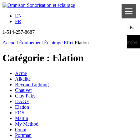
EN
FR
1-514-257-8687
Recherche
Accueil
Équipement
Éclairage
Effet
Elation
Catégorie :
Elation
Acme
Alkalite
Beyond Lighting
Chauvet
Clay Paky
DAGE
Elation
FOS
Martin
My Method
Omni
Portman