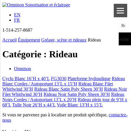
EN
FR
1-514-257-8687
Recherche
Accueil
Équipement
Gréage, scène et rideaux
Rideau
Catégorie :
Rideau
Omnison
Cyclo Blanc 16’H x 40’L
FG3030
Plateforme hydraulique
Rideau
Blanc Cordes / Autoportant 13’L x 15’H
Rideau Blanc Filet
Whirlwind 30’H
Rideau Blanc Satin Poly Sheen 30’H
Rideau Noir
Filet Whirlwind 30’H
Rideau Noir Satin Poly Sheen 30’H
Rideau
Noirs Cordes / Autoportant 13’L x 20’H
Rideau plein jour de 9’H x
68’L
Tulle Noir 26’H x 44’L
Voile Blanc 13’H x 15’L
Si vous ne parvenez pas à localiser un produit spécifique,
contactez-
nous