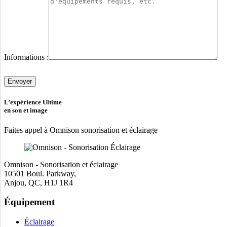
Informations :
Veuillez
laisser
ce
champ
L’expérience Ultime
vide.
en son et image
Faites appel à Omnison sonorisation et éclairage
Omnison - Sonorisation et éclairage
10501 Boul. Parkway,
Anjou, QC, H1J 1R4
Équipement
Éclairage