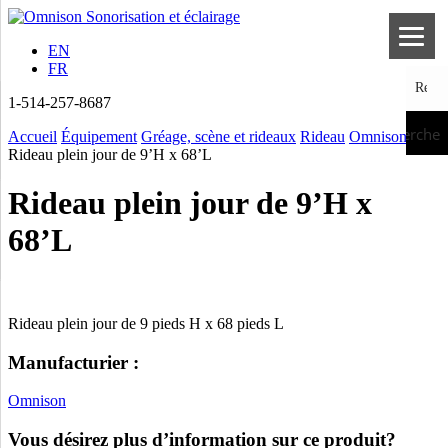
EN
FR
1-514-257-8687
Recherche
Accueil
Équipement
Gréage, scène et rideaux
Rideau
Omnison
Rideau plein jour de 9’H x 68’L
Rideau plein jour de 9’H x
68’L
Rideau plein jour de 9 pieds H x 68 pieds L
Manufacturier :
Omnison
Vous désirez plus d’information sur ce produit?