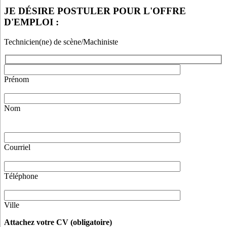
JE DÉSIRE POSTULER POUR L'OFFRE
D'EMPLOI :
Technicien(ne) de scène/Machiniste
Prénom
Nom
Veuillez
laisser
ce
Courriel
champ
vide.
Téléphone
Ville
Attachez votre CV (obligatoire)