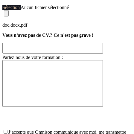
Sélection
Aucun fichier sélectionné
doc,docx,pdf
Vous n’avez pas de CV.? Ce n’est pas grave !
Parlez-nous de votre formation :
Veuillez
laisser
J’accepte que Omnison communique avec moi, me transmettre