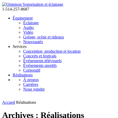
1-514-257-8687
Équipement
Éclairage
Audio
Vidéo
Gréage, scène et rideaux
Nouveautés
Services
Conception, production et location
Concerts et festivals
Événements télévisuels
Événements sportifs
Corporatif
Réalisations
À propos
Carrières
Nous joindre
Accueil
Réalisations
Archives :
Réalisations