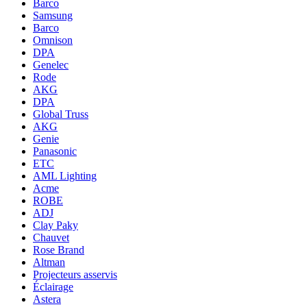
Barco
Samsung
Barco
Omnison
DPA
Genelec
Rode
AKG
DPA
Global Truss
AKG
Genie
Panasonic
ETC
AML Lighting
Acme
ROBE
ADJ
Clay Paky
Chauvet
Rose Brand
Altman
Projecteurs asservis
Éclairage
Astera