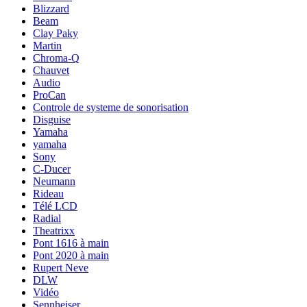
Blizzard
Beam
Clay Paky
Martin
Chroma-Q
Chauvet
Audio
ProCan
Controle de systeme de sonorisation
Disguise
Yamaha
yamaha
Sony
C-Ducer
Neumann
Rideau
Télé LCD
Radial
Theatrixx
Pont 1616 à main
Pont 2020 à main
Rupert Neve
DLW
Vidéo
Sennheiser