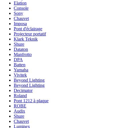
Elation
Console
Sony
Chauvet
Imposa
Pont d'éclairage
Projecteur portatif
Klark Teknik
Shure
Dataton
Manfrotto
DPA
Batten
Yamaha
Vivitek
Beyond Lighting
Beyond Lighting
Decimator
Roland
Pont 1212 à plaque
ROBE
Audix
Shure
Chauvet
Luminex