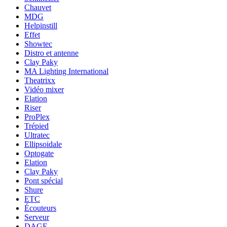
Chauvet
MDG
Helpinstill
Effet
Showtec
Distro et antenne
Clay Paky
MA Lighting International
Theatrixx
Vidéo mixer
Elation
Riser
ProPlex
Trépied
Ultratec
Ellipsoidale
Optogate
Elation
Clay Paky
Pont spécial
Shure
ETC
Écouteurs
Serveur
DAGE