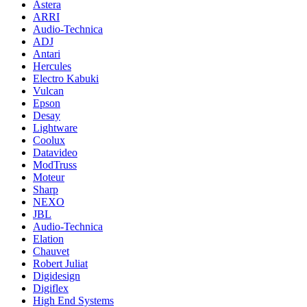
Astera
ARRI
Audio-Technica
ADJ
Antari
Hercules
Electro Kabuki
Vulcan
Epson
Desay
Lightware
Coolux
Datavideo
ModTruss
Moteur
Sharp
NEXO
JBL
Audio-Technica
Elation
Chauvet
Robert Juliat
Digidesign
Digiflex
High End Systems