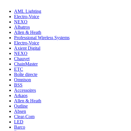
AML Lighting
Electro-Voice
NEXO
Albatros
Allen & Heath
Professional Wireless Systems
Electro-Voice
Axient Digital
NEXO
Chauvet
ChainMaster
ETC
Boîte directe
Omnison
BSS
Accessoires
Arkaos
Allen & Heath
Outline
Absen
Clear-Com
LED
Barco