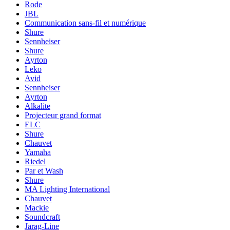
Rode
JBL
Communication sans-fil et numérique
Shure
Sennheiser
Shure
Ayrton
Leko
Avid
Sennheiser
Ayrton
Alkalite
Projecteur grand format
ELC
Shure
Chauvet
Yamaha
Riedel
Par et Wash
Shure
MA Lighting International
Chauvet
Mackie
Soundcraft
Jarag-Line