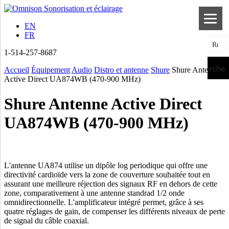
EN
FR
1-514-257-8687
Recherche
Accueil
Équipement
Audio
Distro et antenne
Shure
Shure Antenne
Active Direct UA874WB (470-900 MHz)
Shure Antenne Active Direct
UA874WB (470-900 MHz)
L'antenne UA874 utilise un dipôle log periodique qui offre une
directivité cardioïde vers la zone de couverture souhaitée tout en
assurant une meilleure réjection des signaux RF en dehors de cette
zone, comparativement à une antenne standrad 1/2 onde
omnidirectionnelle. L'amplificateur intégré permet, grâce à ses
quatre réglages de gain, de compenser les différents niveaux de perte
de signal du câble coaxial.