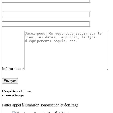
Informations :
Veuillez
laisser
ce
champ
L’expérience Ultime
vide.
en son et image
Faites appel à Omnison sonorisation et éclairage