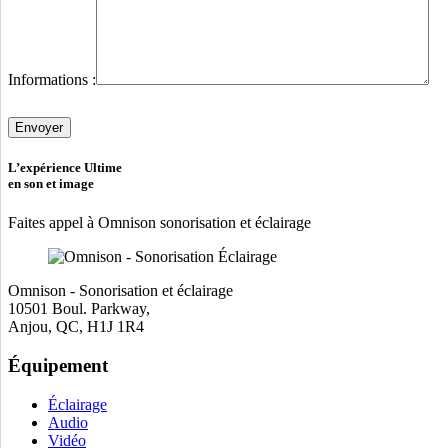
Informations :
Veuillez
laisser
ce
champ
L’expérience Ultime
vide.
en son et image
Faites appel à Omnison sonorisation et éclairage
Omnison - Sonorisation et éclairage
10501 Boul. Parkway,
Anjou, QC, H1J 1R4
Équipement
Éclairage
Audio
Vidéo