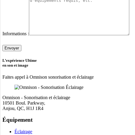
Informations :
Veuillez
laisser
ce
champ
L’expérience Ultime
vide.
en son et image
Faites appel à Omnison sonorisation et éclairage
Omnison - Sonorisation et éclairage
10501 Boul. Parkway,
Anjou, QC, H1J 1R4
Équipement
Éclairage