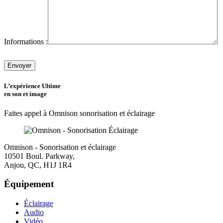
Informations :
Veuillez
laisser
ce
champ
L’expérience Ultime
vide.
en son et image
Faites appel à Omnison sonorisation et éclairage
Omnison - Sonorisation et éclairage
10501 Boul. Parkway,
Anjou, QC, H1J 1R4
Équipement
Éclairage
Audio
Vidéo