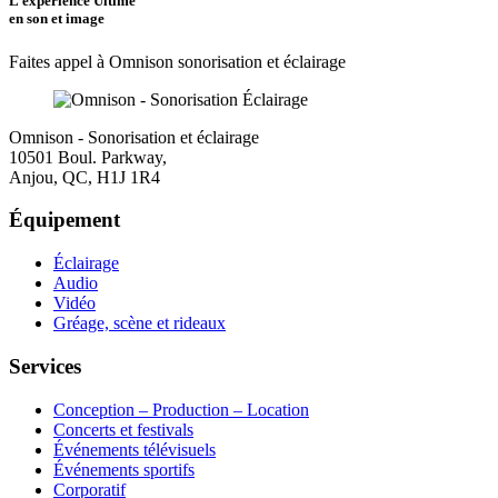
L’expérience Ultime
vide.
en son et image
Faites appel à Omnison sonorisation et éclairage
Omnison - Sonorisation et éclairage
10501 Boul. Parkway,
Anjou, QC, H1J 1R4
Équipement
Éclairage
Audio
Vidéo
Gréage, scène et rideaux
Services
Conception – Production – Location
Concerts et festivals
Événements télévisuels
Événements sportifs
Corporatif