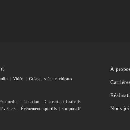
nt
À propo
udio
Vidéo
Gréage, scène et rideaux
Carrière
Réalisat
Production – Location
Concerts et festivals
Nous joi
lévisuels
Événements sportifs
Corporatif