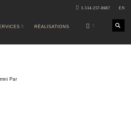
1-514-257-8687
EN
ERVICES
RÉALISATIONS