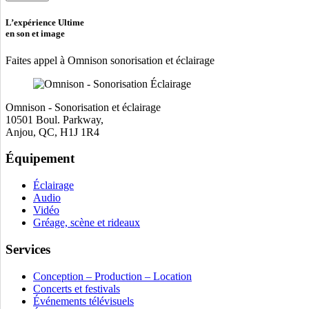
champ
L’expérience Ultime
vide.
en son et image
Faites appel à Omnison sonorisation et éclairage
Omnison - Sonorisation et éclairage
10501 Boul. Parkway,
Anjou, QC, H1J 1R4
Équipement
Éclairage
Audio
Vidéo
Gréage, scène et rideaux
Services
Conception – Production – Location
Concerts et festivals
Événements télévisuels