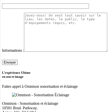
Informations :
Veuillez
laisser
ce
champ
L’expérience Ultime
vide.
en son et image
Faites appel à Omnison sonorisation et éclairage
Omnison - Sonorisation et éclairage
10501 Boul. Parkway,