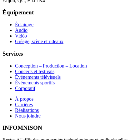
Anjou, QC, H1J 1R4
Équipement
Éclairage
Audio
Vidéo
Gréage, scène et rideaux
Services
Conception – Production – Location
Concerts et festivals
Événements télévisuels
Événements sportifs
Corporatif
À propos
Carrières
Réalisations
Nous joindre
INFOMNISON
Restez à l'affût des nouveautés technologiques et audiovisuelles