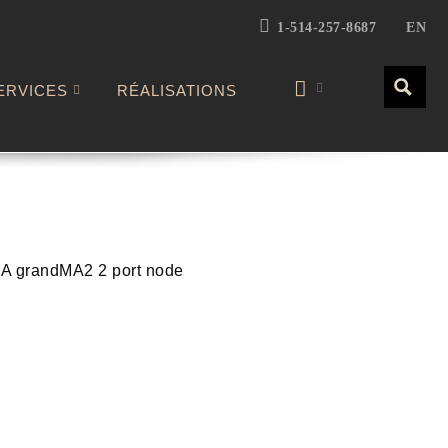
1-514-257-8687
EN
ERVICES
RÉALISATIONS