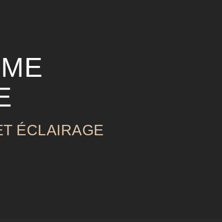
IME
E
ET ÉCLAIRAGE