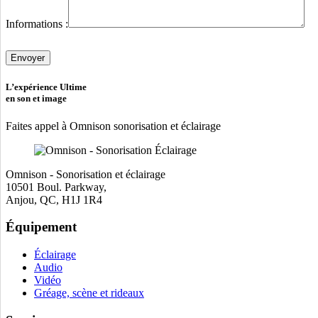
Informations :
Veuillez
laisser
ce
champ
L’expérience Ultime
vide.
en son et image
Faites appel à Omnison sonorisation et éclairage
Omnison - Sonorisation et éclairage
10501 Boul. Parkway,
Anjou, QC, H1J 1R4
Équipement
Éclairage
Audio
Vidéo
Gréage, scène et rideaux