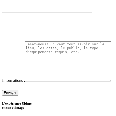
Informations :
Veuillez
laisser
ce
champ
L’expérience Ultime
vide.
en son et image